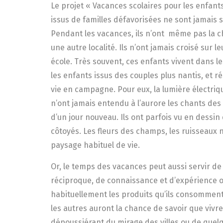
Le projet « Vacances scolaires pour les enfant
issus de familles défavorisées ne sont jamais s
Pendant les vacances, ils n’ont même pas la c
une autre localité. Ils n’ont jamais croisé sur
école. Très souvent, ces enfants vivent dans les
les enfants issus des couples plus nantis, et ré
vie en campagne. Pour eux, la lumière électrique
n’ont jamais entendu à l’aurore les chants de
d’un jour nouveau. Ils ont parfois vu en dessi
côtoyés. Les fleurs des champs, les ruisseaux na
paysage habituel de vie.
Or, le temps des vacances peut aussi servir d
réciproque, de connaissance et d’expérience ou
habituellement les produits qu’ils consomment e
les autres auront la chance de savoir que viv
dépoussiérant du mirage des villes ou de quelq