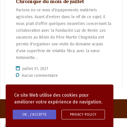
Chronique du mois de juillet
Parlons en ce mois d’équipements matériels
agricoles. Avant d’entrer dans le vif de ce sujet, il
nous plait d’offrir quelques nouvelles concernant la
collaboration avec la Fundaciòn Luz de Benin. Les
vacances au Bénin du Père Martin Chogninka ont
permis d’organiser une visite du domaine acquis
d’une superficie de 4Ha68a 18ca, avec la sœur
Antoinette…
juillet 31, 2021
Aucun commentaire
Ce site Web utilise des cookies pour
améliorer votre expérience de navigation.
OK , J'ACCEPTE
PRIVACY POLICY
By
MAGNIFIC DIGITAL.