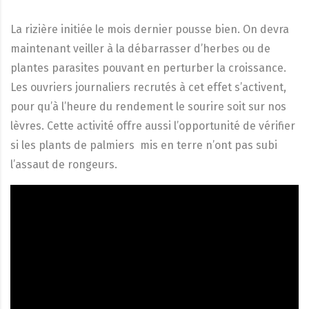
La rizière initiée le mois dernier pousse bien. On devra
maintenant veiller à la débarrasser d’herbes ou de
plantes parasites pouvant en perturber la croissance.
Les ouvriers journaliers recrutés à cet effet s’activent,
pour qu’à l’heure du rendement le sourire soit sur nos
lèvres. Cette activité offre aussi l’opportunité de vérifier
si les plants de palmiers mis en terre n’ont pas subi
l’assaut de rongeurs.