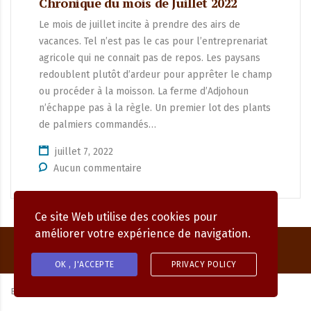
Chronique du mois de Juillet 2022
Le mois de juillet incite à prendre des airs de
vacances. Tel n’est pas le cas pour l’entreprenariat
agricole qui ne connait pas de repos. Les paysans
redoublent plutôt d’ardeur pour apprêter le champ
ou procéder à la moisson. La ferme d’Adjohoun
n’échappe pas à la règle. Un premier lot des plants
de palmiers commandés…
juillet 7, 2022
Aucun commentaire
Ce site Web utilise des cookies pour
améliorer votre expérience de navigation.
OK , J'ACCEPTE
PRIVACY POLICY
By
MAGNIFIC DIGITAL.