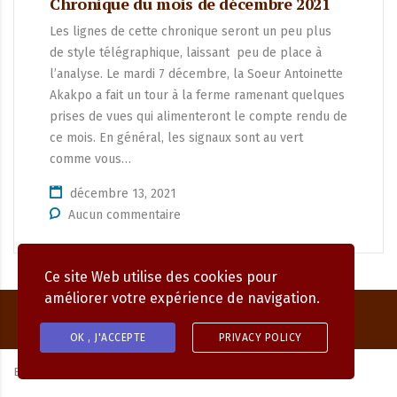
Chronique du mois de décembre 2021
Les lignes de cette chronique seront un peu plus
de style télégraphique, laissant peu de place à
l’analyse. Le mardi 7 décembre, la Soeur Antoinette
Akakpo a fait un tour à la ferme ramenant quelques
prises de vues qui alimenteront le compte rendu de
ce mois. En général, les signaux sont au vert
comme vous…
décembre 13, 2021
Aucun commentaire
Ce site Web utilise des cookies pour
améliorer votre expérience de navigation.
OK , J'ACCEPTE
PRIVACY POLICY
By
MAGNIFIC DIGITAL.